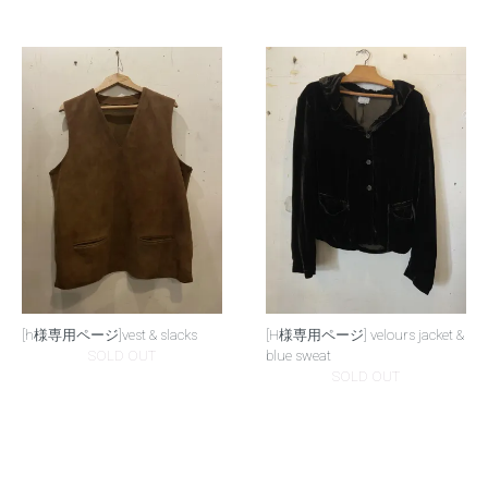
[h様専用ページ]vest & slacks
[H様専用ページ] velours jacket &
SOLD OUT
blue sweat
SOLD OUT