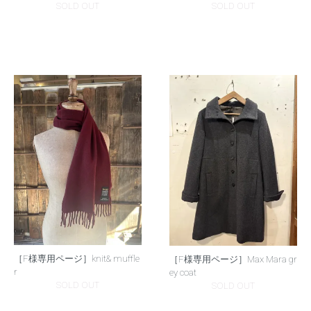
SOLD OUT
SOLD OUT
［F様専用ページ］knit& muffle
［F様専用ページ］Max Mara gr
r
ey coat
SOLD OUT
SOLD OUT