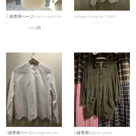
[F様専用ページ]merino wool kni
vintage character T-shirt
t
SOLD OUT
4,900円
[f様専用ページ]vintage blouse
[y様専用]leather jacket