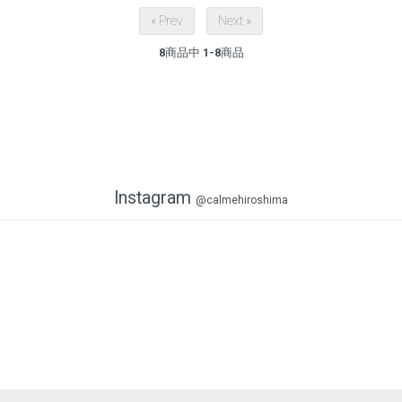
« Prev
Next »
8
商品中
1-8
商品
Instagram
@calmehiroshima