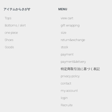
アイテムからさがす
MENU
Tops
view cart
Bottoms / skirt
gift wrapping
one piece
size
Shoes
return&exchange
Goods
stock
payment
payment&delivery
特定商取引法に基づく表記
privacy policy
contact
my account
login
Recruite