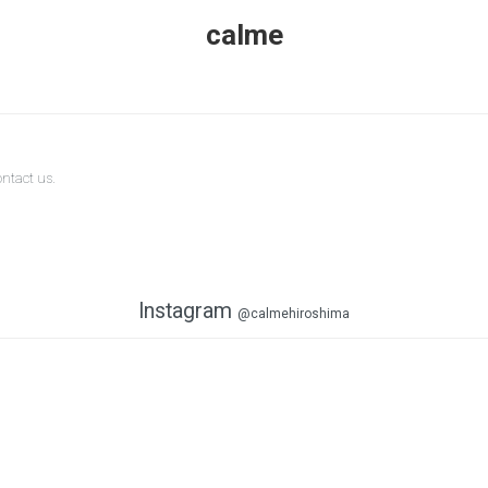
calme
ontact us
.
Instagram
@calmehiroshima