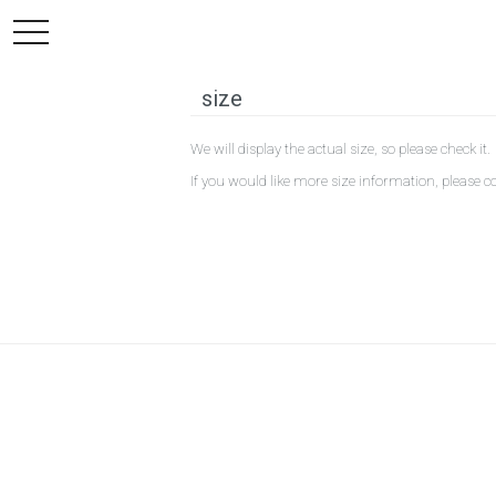
toggle
navigation
size
We will display the actual size, so please check it.
If you would like more size information, please
c