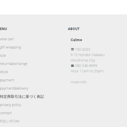
ENU
ABOUT
view cart
Calme
gift wrapping
〠 730-0035
9-12 Hondori Nakaku
size
Hiroshima City
return&exchange
☎ 082-246-8999
Hour 11am to 20pm
stock
payment
more info
payment&delivery
特定商取引法に基づく表記
privacy policy
contact
RSS
/
ATOM