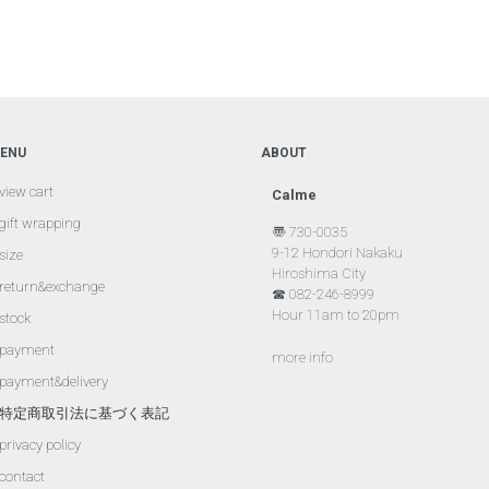
ENU
ABOUT
view cart
Calme
gift wrapping
〠 730-0035
9-12 Hondori Nakaku
size
Hiroshima City
return&exchange
☎ 082-246-8999
Hour 11am to 20pm
stock
payment
more info
payment&delivery
特定商取引法に基づく表記
privacy policy
contact