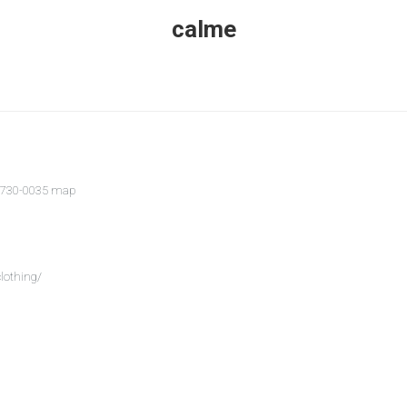
calme
 730-0035
map
lothing/