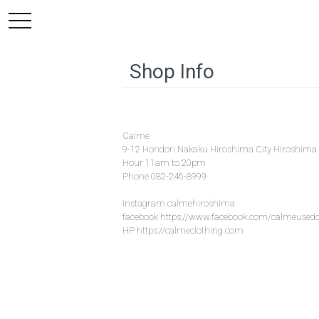
toggle
navigation
Shop Info
Calme
9-12 Hondori Nakaku Hiroshima City Hiroshima
Hour 11am to 20pm
Phone 082-246-8999
Instagram
calmehiroshima
facebook
https://www.facebook.com/calmeusedc
HP
https://calmeclothing.com