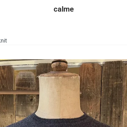
calme
nit