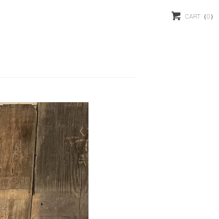
CART
（0）