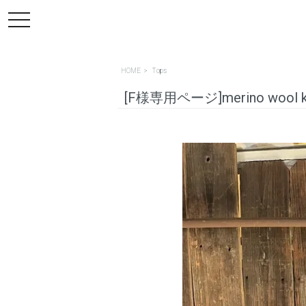
toggle
navigation
HOME
>
Tops
[F様専用ページ]merino wool k