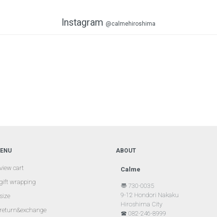
Instagram
@calmehiroshima
ENU
ABOUT
view cart
Calme
gift wrapping
〠 730-0035
9-12 Hondori Nakaku
size
Hiroshima City
return&exchange
☎ 082-246-8999