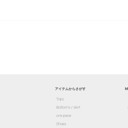
アイテムからさがす
M
Tops
Bottoms / skirt
one piece
Shoes